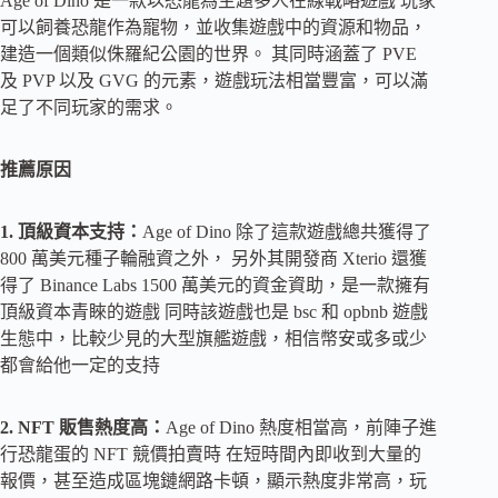
Age of Dino 是一款以恐龍為主題多人在線戰略遊戲 玩家
可以飼養恐龍作為寵物，並收集遊戲中的資源和物品，
建造一個類似侏羅紀公園的世界。 其同時涵蓋了 PVE
及 PVP 以及 GVG 的元素，遊戲玩法相當豐富，可以滿
足了不同玩家的需求。
推薦原因
1. 頂級資本支持：
Age of Dino 除了這款遊戲總共獲得了
800 萬美元種子輪融資之外， 另外其開發商 Xterio 還獲
得了 Binance Labs 1500 萬美元的資金資助，是一款擁有
頂級資本青睞的遊戲 同時該遊戲也是 bsc 和 opbnb 遊戲
生態中，比較少見的大型旗艦遊戲，相信幣安或多或少
都會給他一定的支持
2. NFT 販售熱度高：
Age of Dino 熱度相當高，前陣子進
行恐龍蛋的 NFT 競價拍賣時 在短時間內即收到大量的
報價，甚至造成區塊鏈網路卡頓，顯示熱度非常高，玩