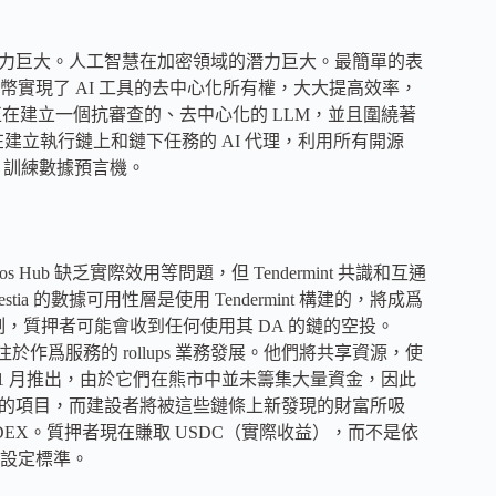
 AI 潛力巨大。人工智慧在加密領域的潛力巨大。最簡單的表
實現了 AI 工具的去中心化所有權，大大提高效率，
O）正在建立一個抗審查的、去中心化的 LLM，並且圍繞著
正在建立執行鏈上和鏈下任務的 AI 代理，利用所有開源
AI 訓練數據預言機。
Hub 缺乏實際效用等問題，但 Tendermint 共識和互通
ia 的數據可用性層是使用 Tendermint 構建的，將成爲
應機制，質押者可能會收到任何使用其 DA 的鏈的空投。
隆鏈，專注於作爲服務的 rollups 業務發展。他們將共享資源，使
年 1 月推出，由於它們在熊市中並未籌集大量資金，因此
價格表現出色的項目，而建設者將被這些鏈條上新發現的財富所吸
DEX。質押者現在賺取 USDC（實際收益），而不是依
設定標準。