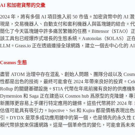
AI 和加密貨幣的交彙
2024 年，將有多個 AI 項目進入前 50 市值。加密貨幣中的
現是，交易機器人、自動支付和套利機器人與區塊鏈的結合。代幣
簡化了今天區塊鏈中許多痛苦繁雜的任務。Bittensor（$TA
該工具包已經爆炸式增長的生態系統。Autonolas（$OLAS）
LLM。Grass.io 正在透過連接全球網路，建立一個去中心化的 
Cosmos 生態
盡管 ATOM 治理中存在混亂、創始人問題、團隊分歧以及 Cosmos 
性都是出色的技術，最終可能會在 2024 年帶來良好的投資。Celest
Rollup 的關鍵基礎設施。$TIA 代幣在年底前擁有良好的供
Dymension 和 Saga 正在建造以 Cosmos hub 爲原型的克
新團隊更容易上手運行特定應用的鏈條。這些代幣將於 2024 
估值可能具有吸引力。Injective、Sei 和 Kujira 都是
引。DYDX 是眾多成功應用鏈中的第一個，也是領先的永久性 
賴代幣排放來保護網路。這是一個革命性的變化，可能會爲未來