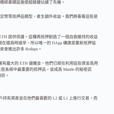
橋樑基礎設施使超級鏈佔據了先機。
和産生收益的穩定幣等抵押品類型，産生額外收益。我們將看看這些是
押的 ETH 提供保護。這種再抵押創造了一個自我維持的收益
現在還爲時過早，所以唯一的 DApp 構建是重新抵押協
出許多 Rollups。
他們擁有龐大的 ETH 儲備金，他們已經在利用這些資金爲用
生態系統中最重要的抵押品，並成爲 Mantle 的秘密武
項目。
有資産並在他們最喜歡的 L2 或 L1 上進行交易，而