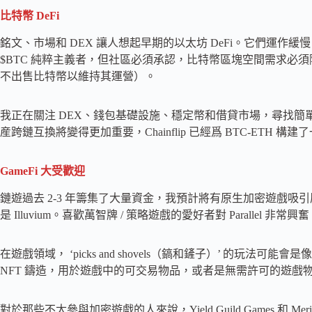
比特幣 DeFi
銘文、市場和 DEX 讓人想起早期的以太坊 DeFi。它們運
$BTC 純粹主義者，但社區必須承認，比特幣區塊空間需求必
不出售比特幣以維持其運營）。
我正在關注 DEX、錢包基礎設施、穩定幣和借貸市場，尋找簡單的 
産跨鏈互換將變得更加重要，Chainflip 已經爲 BTC-ETH 
GameFi 大受歡迎
鏈遊過去 2-3 年籌集了大量資金，我預計將有原生加密遊戲
是 Illuvium。喜歡萬智牌 / 策略遊戲的愛好者對 Parallel 非
在遊戲領域， ‘picks and shovels（鎬和鏟子）’ 的玩法可能
NFT 鑄造，用於遊戲中的可交易物品，或者是無需許可的遊戲
對於那些不太參與加密遊戲的人來說，Yield Guild Games 和 Me