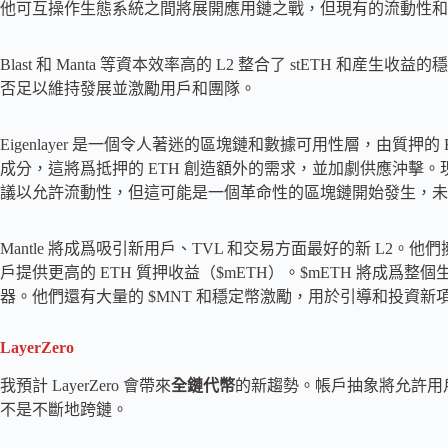
他可互操作生態系統之間將展開應用鏈之戰，但現有的流動性和
Blast 和 Manta 等資本效率高的 L2 整合了 stETH 
否足以維持發展並激勵用戶和團隊。
Eigenlayer 是一個令人著迷的區塊鏈和數據可用性層，由質
成分，這將爲抵押的 ETH 創造額外的需求，並加劇供應沖擊。
議以允許流動性，但這可能是一個革命性的區塊鏈開始發生，未來會推
Mantle 將成爲吸引新用戶、TVL 和交易方面最好的新 L2。
戶提供更高的 ETH 質押收益（$mETH）。$mETH 將成爲整個
器。他們還有大量的 $MNT 和穩定幣激勵，用於引導和投資新
LayerZero
我預計 LayerZero 會帶來
全鏈代幣
的新趨勢。帳戶抽象將允許用戶持
不是不斷地跨鏈。