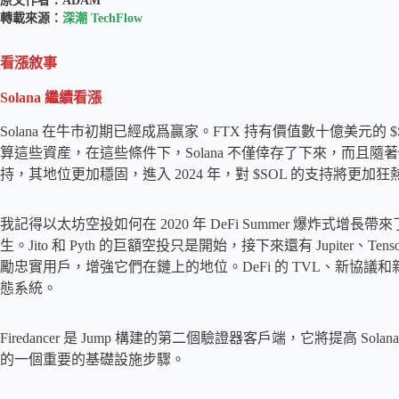
原文作者：ADAM
轉載來源：
深潮 TechFlow
看漲敘事
Solana 繼續看漲
Solana 在牛市初期已經成爲贏家。FTX 持有價值數十億美元的 $SO
算這些資産，在這些條件下，Solana 不僅倖存了下來，而且
持，其地位更加穩固，進入 2024 年，對 $SOL 的支持將更
我記得以太坊空投如何在 2020 年 DeFi Summer 爆炸式增長
生。Jito 和 Pyth 的巨額空投只是開始，接下來還有 Jupiter、Te
勵忠實用戶，增強它們在鏈上的地位。DeFi 的 TVL、新協議和新用戶
態系統。
Firedancer 是 Jump 構建的第二個驗證器客戶端，它將提高 
的一個重要的基礎設施步驟。