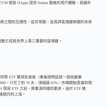
的 EVM 相容 DApps 提供 Solana 風格的用戶體驗，爲額外
a 和以太坊生態系統之間的互通性，這非常酷，並爲與區塊鏈無關的未來
，這將推動它成爲世界上第三重要的區塊鏈。
文宣布比特幣 ETF 獲得批准後（事後證明這是一個烏龍事
4,000，只花了約 70 天，漲幅達 62%。市場開始意識到現
H 現貨 ETF 之前，將重演同樣的劇本。由於 ETF 猜
續幾個月的上漲。