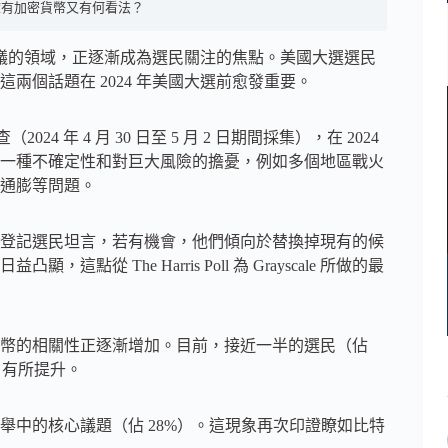
擁有加密貨幣又有何看法？
具爭議的領域，正逐漸成為選民關注的焦點。美國大選選民
個話題在 2024 年美國大選前愈發重要。
024 年 4 月 30 日至 5 月 2 日期間採集），在 2024
了一種不確定性和對巨大風險的擔憂，例如多個地區戰火
通膨等問題。
登記選民坦言，若有機會，他們傾向於替換掉現有的候
The Harris Poll 為 Grayscale 所做的最
特幣的相關性正逐漸增加。目前，接近一半的選民（佔
 有所提升。
舉中的核心議題（佔 28%）。這現象再次印證瞭如比特