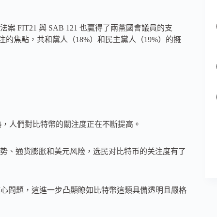
FIT21 與 SAB 121 也贏得了兩黨國會議員的支
共同關注的焦點，共和黨人（18%）和民主黨人（19%）的擁
漸成熟，人們對比特幣的關注度正在不斷提高。
势、通货膨胀和美元风险，选民对比特币的关注度有了
核心問題，這進一步凸顯瞭如比特幣這類具備透明且嚴格