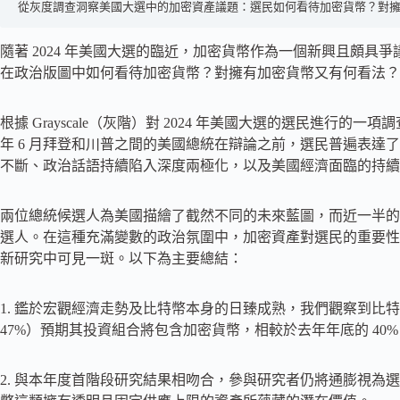
從灰度調查洞察美國大選中的加密資產議題：選民如何看待加密貨幣？對
隨著 2024 年美國大選的臨近，加密貨幣作為一個新興且頗
在政治版圖中如何看待加密貨幣？對擁有加密貨幣又有何看法？這兩
根據 Grayscale（灰階）對 2024 年美國大選的選民進行的一項調查（2
年 6 月拜登和川普之間的美國總統在辯論之前，選民普遍表達
不斷、政治話語持續陷入深度兩極化，以及美國經濟面臨的持續
兩位總統候選人為美國描繪了截然不同的未來藍圖，而近一半的
選人。在這種充滿變數的政治氛圍中，加密資產對選民的重要性日益凸顯，這點從 
新研究中可見一斑。以下為主要總結：
1. 鑑於宏觀經濟走勢及比特幣本身的日臻成熟，我們觀察到比
47%）預期其投資組合將包含加密貨幣，相較於去年年底的 40%
2. 與本年度首階段研究結果相吻合，參與研究者仍將通膨視為選