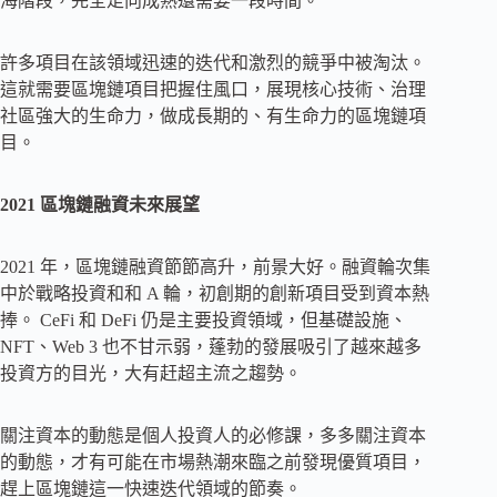
海階段，完全走向成熟還需要一段時間。
許多項目在該領域迅速的迭代和激烈的競爭中被淘汰。
這就需要區塊鏈項目把握住風口，展現核心技術、治理
社區強大的生命力，做成長期的、有生命力的區塊鏈項
目。
2021 區塊鏈融資未來展望
2021 年，區塊鏈融資節節高升，前景大好。融資輪次集
中於戰略投資和和 A 輪，初創期的創新項目受到資本熱
捧。 CeFi 和 DeFi 仍是主要投資領域，但基礎設施、
NFT、Web 3 也不甘示弱，蓬勃的發展吸引了越來越多
投資方的目光，大有赶超主流之趨勢。
關注資本的動態是個人投資人的必修課，多多關注資本
的動態，才有可能在市場熱潮來臨之前發現優質項目，
趕上區塊鏈這一快速迭代領域的節奏。