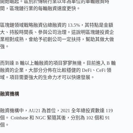
開始崛起。區別於傳統行業以年為單位的單輪融資時
間，區塊鏈行業的每輪融資速度更快。
區塊鏈領域戰略融資佔總融資的 13.5%，其特點是金額
大、持股時間長、參與公司治理。這說明區塊鏈投資企
業相對成熟，會給予初創公司一定扶持，幫助其做大做
強。
而到達 B 輪以上輪融資的項目寥寥無幾。目前進入 B 輪
融資的企業，大部分分佈在比較穩健的 DeFi、CeFi 領
域。項目需要強大的生命力才可以快速發展。
融資機構
融資機構中，AU21 為首位，2021 全年總投資數達 119
個。 Coinbase 和 NGC 緊隨其後，分別為 102 個和 91
個。