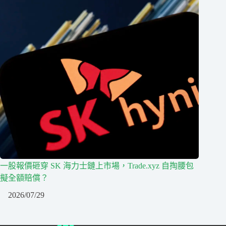
一股報價砸穿 SK 海力士鏈上市場，Trade.xyz 自掏腰包
擬全額賠償？
2026/07/29